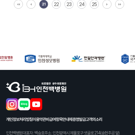
22
23
24
25
21
개인정보처리방침
이용약관
비급여항목안내
제증명발급
고객의소리
인천백병원
대표자 : 백승호
주소 : 인천광역시 제물포구 샛골로 214(송현주공 앞)