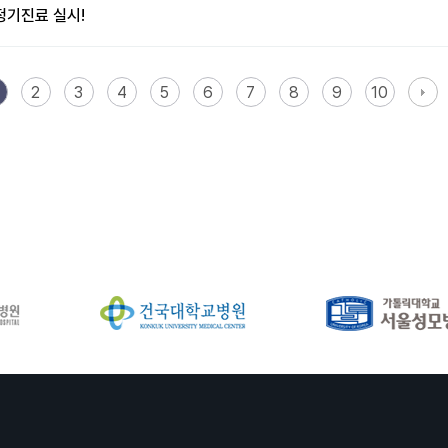
정기진료 실시!
2
3
4
5
6
7
8
9
10