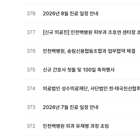
378
2026년 8월 진료 일정 안내
377
[신규 의료진] 인천백병원 피부과 조호연 센터장 
376
인천백병원, 송림신용협동조합과 업무협약 체결
375
신규 간호사 첫돌 및 100일 축하행사
374
의료법인 성수의료재단, 사단법인 한·태국친선협
373
2026년 7월 진료 일정 안내
372
인천백병원 외과 유재명 과장 초빙