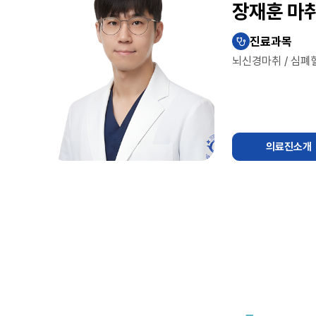
장재훈 마취
진료과목
stethoscope
뇌신경마취 / 심폐
의료진소개